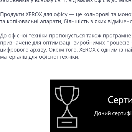
замовників у всьому світі, від малих офісів до мі
Продукти XEROX для офісу — це кольорові та мон
та копіювальні апарати, більшість з яких відміче
До офісної техніки пропонується також програмне
призначене для оптимізації виробничих процесів –
цифрового архіву. Окрім того, XEROX є одним із на
матеріалів для офісної техніки.